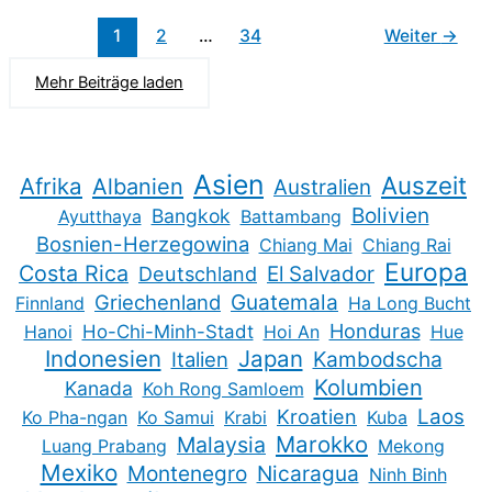
1
2
…
34
Weiter
→
Mehr Beiträge laden
Asien
Auszeit
Afrika
Albanien
Australien
Bolivien
Bangkok
Ayutthaya
Battambang
Bosnien-Herzegowina
Chiang Mai
Chiang Rai
Europa
Costa Rica
Deutschland
El Salvador
Guatemala
Griechenland
Finnland
Ha Long Bucht
Honduras
Hanoi
Ho-Chi-Minh-Stadt
Hoi An
Hue
Indonesien
Japan
Kambodscha
Italien
Kolumbien
Kanada
Koh Rong Samloem
Kroatien
Laos
Ko Pha-ngan
Ko Samui
Krabi
Kuba
Marokko
Malaysia
Luang Prabang
Mekong
Mexiko
Montenegro
Nicaragua
Ninh Binh