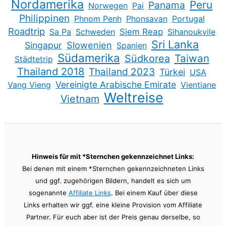
Nordamerika
Peru
Panama
Norwegen
Pai
Philippinen
Phnom Penh
Phonsavan
Portugal
Roadtrip
Sa Pa
Schweden
Siem Reap
Sihanoukvile
Sri Lanka
Slowenien
Singapur
Spanien
Südamerika
Taiwan
Südkorea
Städtetrip
Thailand 2018
Thailand 2023
Türkei
USA
Vereinigte Arabische Emirate
Vang Vieng
Vientiane
Weltreise
Vietnam
Hinweis für mit *Sternchen gekennzeichnet Links:
Bei denen mit einem *Sternchen gekennzeichneten Links
und ggf. zugehörigen Bildern, handelt es sich um
sogenannte
Affiliate Links
. Bei einem Kauf über diese
Links erhalten wir ggf. eine kleine Provision vom Affiliate
Partner. Für euch aber ist der Preis genau derselbe, so