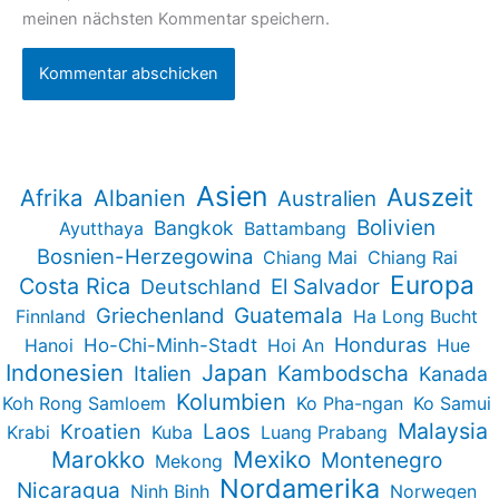
meinen nächsten Kommentar speichern.
Asien
Auszeit
Afrika
Albanien
Australien
Bolivien
Bangkok
Ayutthaya
Battambang
Bosnien-Herzegowina
Chiang Mai
Chiang Rai
Europa
Costa Rica
Deutschland
El Salvador
Guatemala
Griechenland
Finnland
Ha Long Bucht
Honduras
Hanoi
Ho-Chi-Minh-Stadt
Hoi An
Hue
Indonesien
Japan
Kambodscha
Italien
Kanada
Kolumbien
Koh Rong Samloem
Ko Pha-ngan
Ko Samui
Malaysia
Kroatien
Laos
Krabi
Kuba
Luang Prabang
Marokko
Mexiko
Montenegro
Mekong
Nordamerika
Nicaragua
Ninh Binh
Norwegen