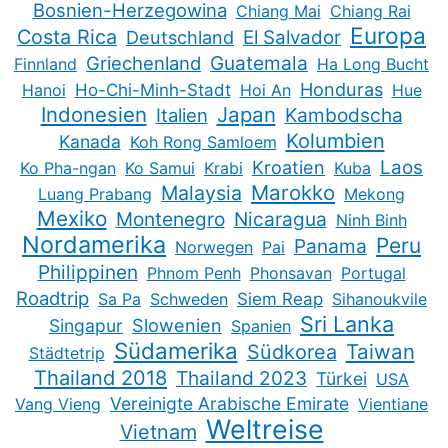
Bosnien-Herzegowina
Chiang Mai
Chiang Rai
Europa
Costa Rica
Deutschland
El Salvador
Guatemala
Griechenland
Finnland
Ha Long Bucht
Honduras
Hanoi
Ho-Chi-Minh-Stadt
Hoi An
Hue
Indonesien
Japan
Kambodscha
Italien
Kolumbien
Kanada
Koh Rong Samloem
Kroatien
Laos
Ko Pha-ngan
Ko Samui
Krabi
Kuba
Marokko
Malaysia
Luang Prabang
Mekong
Mexiko
Montenegro
Nicaragua
Ninh Binh
Nordamerika
Peru
Panama
Norwegen
Pai
Philippinen
Phnom Penh
Phonsavan
Portugal
Roadtrip
Sa Pa
Schweden
Siem Reap
Sihanoukvile
Sri Lanka
Slowenien
Singapur
Spanien
Südamerika
Taiwan
Südkorea
Städtetrip
Thailand 2018
Thailand 2023
Türkei
USA
Vereinigte Arabische Emirate
Vang Vieng
Vientiane
Weltreise
Vietnam