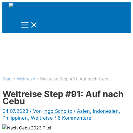
Zum
Inhalt
springen
Start
Weltreise
Weltreise Step #91: Auf nach Cebu
Weltreise Step #91: Auf nach
Cebu
04.07.2023
/ Von
Ingo Scholtz
/
Asien
,
Indonesien
,
Philippinen
,
Weltreise
/
6 Kommentare