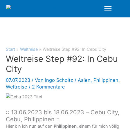
Zum
Inhalt
springen
Start
Weltreise
Weltreise Step #92: In Cebu City
Weltreise Step #92: In Cebu
City
07.07.2023
/ Von
Ingo Scholtz
/
Asien
,
Philippinen
,
Weltreise
/
2 Kommentare
:: 13.06.2023 bis 18.06.2023 – Cebu City,
Cebu, Philippinen ::
Hier bin ich nun auf den
Philippinen
, einem für mich völlig