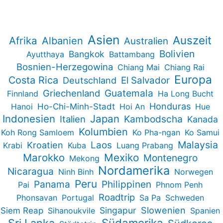
Asien
Auszeit
Afrika
Albanien
Australien
Bolivien
Bangkok
Ayutthaya
Battambang
Bosnien-Herzegowina
Chiang Mai
Chiang Rai
Europa
Costa Rica
Deutschland
El Salvador
Guatemala
Griechenland
Finnland
Ha Long Bucht
Honduras
Hanoi
Ho-Chi-Minh-Stadt
Hoi An
Hue
Indonesien
Japan
Kambodscha
Italien
Kanada
Kolumbien
Koh Rong Samloem
Ko Pha-ngan
Ko Samui
Malaysia
Kroatien
Laos
Krabi
Kuba
Luang Prabang
Marokko
Mexiko
Montenegro
Mekong
Nordamerika
Nicaragua
Ninh Binh
Norwegen
Peru
Panama
Philippinen
Pai
Phnom Penh
Roadtrip
Phonsavan
Portugal
Sa Pa
Schweden
Slowenien
Singapur
Siem Reap
Sihanoukvile
Spanien
Südamerika