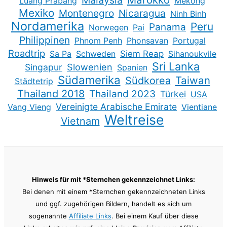
Malaysia
Luang Prabang
Mekong
Mexiko
Montenegro
Nicaragua
Ninh Binh
Nordamerika
Peru
Panama
Norwegen
Pai
Philippinen
Phnom Penh
Phonsavan
Portugal
Roadtrip
Sa Pa
Schweden
Siem Reap
Sihanoukvile
Sri Lanka
Slowenien
Singapur
Spanien
Südamerika
Taiwan
Südkorea
Städtetrip
Thailand 2018
Thailand 2023
Türkei
USA
Vereinigte Arabische Emirate
Vang Vieng
Vientiane
Weltreise
Vietnam
Hinweis für mit *Sternchen gekennzeichnet Links:
Bei denen mit einem *Sternchen gekennzeichneten Links
und ggf. zugehörigen Bildern, handelt es sich um
sogenannte
Affiliate Links
. Bei einem Kauf über diese