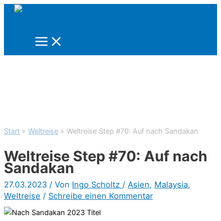
Zum
Inhalt
springen
Start
Weltreise
Weltreise Step #70: Auf nach Sandakan
Weltreise Step #70: Auf nach
Sandakan
27.03.2023
/ Von
Ingo Scholtz
/
Asien
,
Malaysia
,
Weltreise
/
Schreibe einen Kommentar