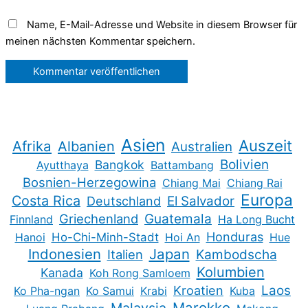
Name, E-Mail-Adresse und Website in diesem Browser für
meinen nächsten Kommentar speichern.
Asien
Auszeit
Afrika
Albanien
Australien
Bolivien
Bangkok
Ayutthaya
Battambang
Bosnien-Herzegowina
Chiang Mai
Chiang Rai
Europa
Costa Rica
Deutschland
El Salvador
Guatemala
Griechenland
Finnland
Ha Long Bucht
Honduras
Hanoi
Ho-Chi-Minh-Stadt
Hoi An
Hue
Indonesien
Japan
Kambodscha
Italien
Kolumbien
Kanada
Koh Rong Samloem
Kroatien
Laos
Ko Pha-ngan
Ko Samui
Krabi
Kuba
Marokko