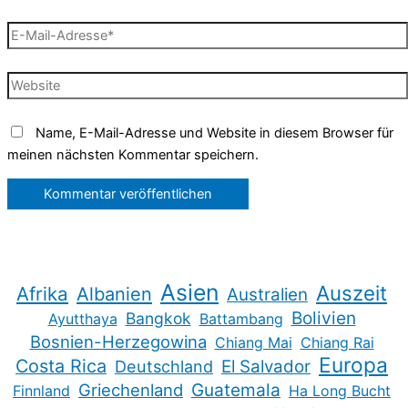
E-
Mail-
Adresse*
Website
Name, E-Mail-Adresse und Website in diesem Browser für
meinen nächsten Kommentar speichern.
Asien
Auszeit
Afrika
Albanien
Australien
Bolivien
Bangkok
Ayutthaya
Battambang
Bosnien-Herzegowina
Chiang Mai
Chiang Rai
Europa
Costa Rica
Deutschland
El Salvador
Guatemala
Griechenland
Finnland
Ha Long Bucht