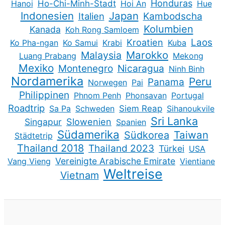
Honduras
Hanoi
Ho-Chi-Minh-Stadt
Hoi An
Hue
Indonesien
Japan
Kambodscha
Italien
Kolumbien
Kanada
Koh Rong Samloem
Kroatien
Laos
Ko Pha-ngan
Ko Samui
Krabi
Kuba
Marokko
Malaysia
Luang Prabang
Mekong
Mexiko
Montenegro
Nicaragua
Ninh Binh
Nordamerika
Peru
Panama
Norwegen
Pai
Philippinen
Phnom Penh
Phonsavan
Portugal
Roadtrip
Sa Pa
Schweden
Siem Reap
Sihanoukvile
Sri Lanka
Slowenien
Singapur
Spanien
Südamerika
Taiwan
Südkorea
Städtetrip
Thailand 2018
Thailand 2023
Türkei
USA
Vereinigte Arabische Emirate
Vang Vieng
Vientiane
Weltreise
Vietnam