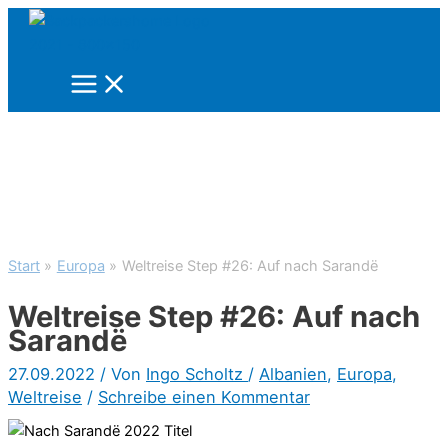
Zum
Inhalt
springen
Start
Europa
Weltreise Step #26: Auf nach Sarandë
Weltreise Step #26: Auf nach
Sarandë
27.09.2022
/ Von
Ingo Scholtz
/
Albanien
,
Europa
,
Weltreise
/
Schreibe einen Kommentar