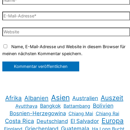
E-
Mail-
Adresse*
Website
Name, E-Mail-Adresse und Website in diesem Browser für
meinen nächsten Kommentar speichern.
Asien
Auszeit
Afrika
Albanien
Australien
Bolivien
Bangkok
Ayutthaya
Battambang
Bosnien-Herzegowina
Chiang Mai
Chiang Rai
Europa
Costa Rica
Deutschland
El Salvador
Guatemala
Griechenland
Finnland
Ha Long Bucht