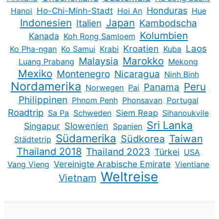
Honduras
Hanoi
Ho-Chi-Minh-Stadt
Hoi An
Hue
Indonesien
Japan
Kambodscha
Italien
Kolumbien
Kanada
Koh Rong Samloem
Kroatien
Laos
Ko Pha-ngan
Ko Samui
Krabi
Kuba
Marokko
Malaysia
Luang Prabang
Mekong
Mexiko
Montenegro
Nicaragua
Ninh Binh
Nordamerika
Peru
Panama
Norwegen
Pai
Philippinen
Phnom Penh
Phonsavan
Portugal
Roadtrip
Sa Pa
Schweden
Siem Reap
Sihanoukvile
Sri Lanka
Slowenien
Singapur
Spanien
Südamerika
Taiwan
Südkorea
Städtetrip
Thailand 2018
Thailand 2023
Türkei
USA
Vereinigte Arabische Emirate
Vang Vieng
Vientiane
Weltreise
Vietnam