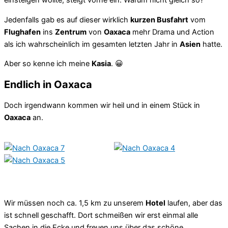
einsteigen wollte, steigt vorne ein. Warum nicht gleich so?
Jedenfalls gab es auf dieser wirklich
kurzen Busfahrt
vom
Flughafen
ins
Zentrum
von
Oaxaca
mehr Drama und Action
als ich wahrscheinlich im gesamten letzten Jahr in
Asien
hatte.
Aber so kenne ich meine
Kasia
. 😀
Endlich in Oaxaca
Doch irgendwann kommen wir heil und in einem Stück in
Oaxaca
an.
Wir müssen noch ca. 1,5 km zu unserem
Hotel
laufen, aber das
ist schnell geschafft. Dort schmeißen wir erst einmal alle
Sachen in die Ecke und freuen uns über das schöne