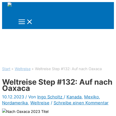
Zum
Inhalt
springen
Start
Weltreise
Weltreise Step #132: Auf nach Oaxaca
Weltreise Step #132: Auf nach
Oaxaca
10.12.2023
/ Von
Ingo Scholtz
/
Kanada
,
Mexiko
,
Nordamerika
,
Weltreise
/
Schreibe einen Kommentar