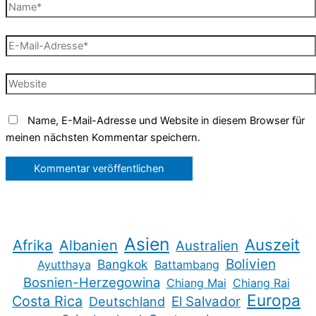
Name*
E-
Mail-
Adresse*
Website
Name, E-Mail-Adresse und Website in diesem Browser für
meinen nächsten Kommentar speichern.
Asien
Auszeit
Afrika
Albanien
Australien
Bolivien
Bangkok
Ayutthaya
Battambang
Bosnien-Herzegowina
Chiang Mai
Chiang Rai
Europa
Costa Rica
Deutschland
El Salvador