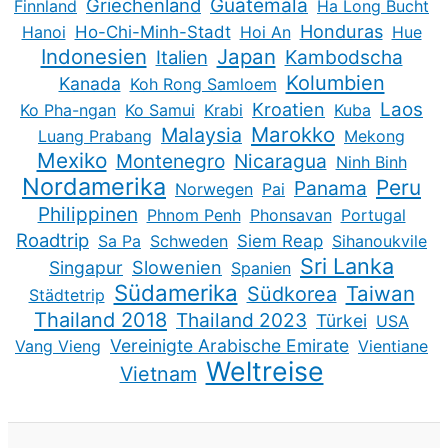
Guatemala
Griechenland
Finnland
Ha Long Bucht
Honduras
Hanoi
Ho-Chi-Minh-Stadt
Hoi An
Hue
Indonesien
Japan
Kambodscha
Italien
Kolumbien
Kanada
Koh Rong Samloem
Kroatien
Laos
Ko Pha-ngan
Ko Samui
Krabi
Kuba
Marokko
Malaysia
Luang Prabang
Mekong
Mexiko
Montenegro
Nicaragua
Ninh Binh
Nordamerika
Peru
Panama
Norwegen
Pai
Philippinen
Phnom Penh
Phonsavan
Portugal
Roadtrip
Sa Pa
Schweden
Siem Reap
Sihanoukvile
Sri Lanka
Slowenien
Singapur
Spanien
Südamerika
Taiwan
Südkorea
Städtetrip
Thailand 2018
Thailand 2023
Türkei
USA
Vereinigte Arabische Emirate
Vang Vieng
Vientiane
Weltreise
Vietnam