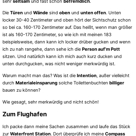
sehr
seltsam
und fast schon
befremdlich
.
Die
Türen
und
Wände
sind
oben
und
unten offen
. Unten
locker 30-40 Zentimeter und oben hört der Sichtschutz schon
so bei ca. 160-170 Zentimeter auf. Das heißt, wenn man größer
ist als 160-170 Zentimeter, so wie ich mit meinen 183
beispielsweise, dann kann ich locker drüber gucken und wenn
ich zu nah rangehe, dann sehe ich die
Person auf’m Pott
sitzen. Und natürlich kann ich mich auch kurz ducken und
unten durchgucken, was nicht weniger merkwürdig ist.
Warum macht man das? Was ist die
Intention
, außer vielleicht
durch
Materialeinsparung
solche Toilettenbuchten
billiger
bauen zu können?
Wie gesagt, sehr merkwürdig und nicht schön!
Zum Flughafen
Ich packe dann meine Sachen zusammen und laufe das Stück
zur
Waterfront Station
. Dort überprüfe ich meine
Compass