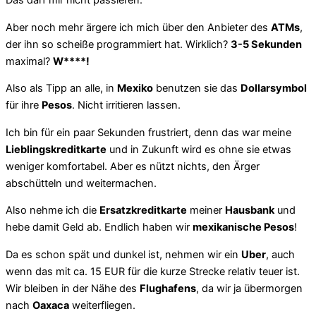
Das darf mir nicht passieren.
Aber noch mehr ärgere ich mich über den Anbieter des
ATMs
,
der ihn so scheiße programmiert hat. Wirklich?
3-5 Sekunden
maximal?
W****!
Also als Tipp an alle, in
Mexiko
benutzen sie das
Dollarsymbol
für ihre
Pesos
. Nicht irritieren lassen.
Ich bin für ein paar Sekunden frustriert, denn das war meine
Lieblingskreditkarte
und in Zukunft wird es ohne sie etwas
weniger komfortabel. Aber es nützt nichts, den Ärger
abschütteln und weitermachen.
Also nehme ich die
Ersatzkreditkarte
meiner
Hausbank
und
hebe damit Geld ab. Endlich haben wir
mexikanische Pesos
!
Da es schon spät und dunkel ist, nehmen wir ein
Uber
, auch
wenn das mit ca. 15 EUR für die kurze Strecke relativ teuer ist.
Wir bleiben in der Nähe des
Flughafens
, da wir ja übermorgen
nach
Oaxaca
weiterfliegen.