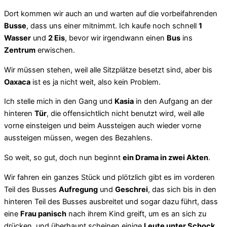
Dort kommen wir auch an und warten auf die vorbeifahrenden
Busse
, dass uns einer mitnimmt. Ich kaufe noch schnell
1
Wasser
und
2 Eis
, bevor wir irgendwann einen
Bus
ins
Zentrum
erwischen.
Wir müssen stehen, weil alle Sitzplätze besetzt sind, aber bis
Oaxaca
ist es ja nicht weit, also kein Problem.
Ich stelle mich in den Gang und
Kasia
in den Aufgang an der
hinteren
Tür
, die offensichtlich nicht benutzt wird, weil alle
vorne einsteigen und beim Aussteigen auch wieder vorne
aussteigen müssen, wegen des Bezahlens.
So weit, so gut, doch nun beginnt
ein Drama in zwei Akten
.
Wir fahren ein ganzes Stück und plötzlich gibt es im vorderen
Teil des Busses
Aufregung
und
Geschrei
, das sich bis in den
hinteren Teil des Busses ausbreitet und sogar dazu führt, dass
eine
Frau panisch
nach ihrem Kind greift, um es an sich zu
drücken, und überhaupt scheinen einige
Leute unter Schock