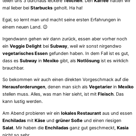
teilen uns 3 durchaus leckere
Teilchen
. Den
Kaffee
hätten wir
mal lieber bei
Starbucks
geholt. Ha ha!
Egal, so lernt man und macht seine ersten Erfahrungen in
einem neuen Land. 😉
Irgendwann gehen wir dann zurück, essen aber vorher noch
ein
Veggie Delight
bei
Subway
, weil wir sonst nirgendwo
vegetarisches Essen
gefunden haben. In dem Fall ist es gut,
dass es
Subway
in
Mexiko
gibt, als
Notlösung
ist es wirklich
brauchbar.
So bekommen wir auch einen direkten Vorgeschmack auf die
Herausforderungen
, denen man sich als
Vegetarier
in
Mexiko
stellen muss. Alles, was man hier sieht, ist mit
Fleisch
. Das
kann lustig werden.
Am Abend probieren wir ein
lokales Restaurant
aus und essen
Enchiladas
mit
Käse
und
grüner Soße
und einen riesigen
Salat
. Mir haben die
Enchiladas
ganz gut geschmeckt,
Kasia
nicht so sehr.