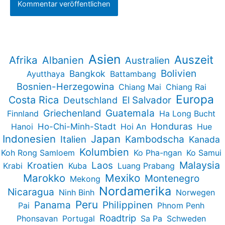
Asien
Auszeit
Afrika
Albanien
Australien
Bolivien
Bangkok
Ayutthaya
Battambang
Bosnien-Herzegowina
Chiang Mai
Chiang Rai
Europa
Costa Rica
Deutschland
El Salvador
Guatemala
Griechenland
Finnland
Ha Long Bucht
Honduras
Hanoi
Ho-Chi-Minh-Stadt
Hoi An
Hue
Indonesien
Japan
Kambodscha
Italien
Kanada
Kolumbien
Koh Rong Samloem
Ko Pha-ngan
Ko Samui
Malaysia
Kroatien
Laos
Krabi
Kuba
Luang Prabang
Marokko
Mexiko
Montenegro
Mekong
Nordamerika
Nicaragua
Ninh Binh
Norwegen
Peru
Panama
Philippinen
Pai
Phnom Penh
Roadtrip
Phonsavan
Portugal
Sa Pa
Schweden