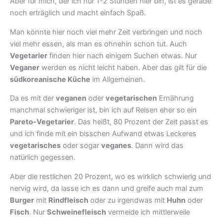
Aber für mich, der ich nur 1-2 Stunden hier bin, ist es gerade
noch erträglich und macht einfach Spaß.
Man könnte hier noch viel mehr Zeit verbringen und noch
viel mehr essen, als man es ohnehin schon tut. Auch
Vegetarier
finden hier nach einigem Suchen etwas. Nur
Veganer
werden es nicht leicht haben. Aber das gilt für die
südkoreanische Küche
im Allgemeinen.
Da es mit der
veganen
oder
vegetarischen
Ernährung
manchmal schwieriger ist, bin ich auf Reisen eher so ein
Pareto-Vegetarier
. Das heißt, 80 Prozent der Zeit passt es
und ich finde mit ein bisschen Aufwand etwas Leckeres
vegetarisches
oder sogar
veganes
. Dann wird das
natürlich gegessen.
Aber die restlichen 20 Prozent, wo es wirklich schwierig und
nervig wird, da lasse ich es dann und greife auch mal zum
Burger
mit
Rindfleisch
oder zu irgendwas mit
Huhn
oder
Fisch
. Nur
Schweinefleisch
vermeide ich mittlerweile