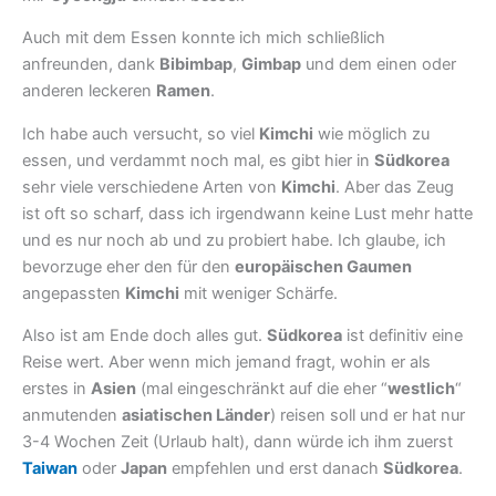
Auch mit dem Essen konnte ich mich schließlich
anfreunden, dank
Bibimbap
,
Gimbap
und dem einen oder
anderen leckeren
Ramen
.
Ich habe auch versucht, so viel
Kimchi
wie möglich zu
essen, und verdammt noch mal, es gibt hier in
Südkorea
sehr viele verschiedene Arten von
Kimchi
. Aber das Zeug
ist oft so scharf, dass ich irgendwann keine Lust mehr hatte
und es nur noch ab und zu probiert habe. Ich glaube, ich
bevorzuge eher den für den
europäischen Gaumen
angepassten
Kimchi
mit weniger Schärfe.
Also ist am Ende doch alles gut.
Südkorea
ist definitiv eine
Reise wert. Aber wenn mich jemand fragt, wohin er als
erstes in
Asien
(mal eingeschränkt auf die eher “
westlich
“
anmutenden
asiatischen Länder
) reisen soll und er hat nur
3-4 Wochen Zeit (Urlaub halt), dann würde ich ihm zuerst
Taiwan
oder
Japan
empfehlen und erst danach
Südkorea
.