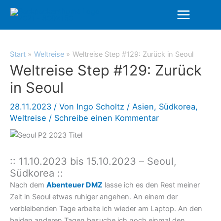
Zum
Inhalt
springen
Start
Weltreise
Weltreise Step #129: Zurück in Seoul
Weltreise Step #129: Zurück
in Seoul
28.11.2023
/ Von
Ingo Scholtz
/
Asien
,
Südkorea
,
Weltreise
/
Schreibe einen Kommentar
:: 11.10.2023 bis 15.10.2023 – Seoul,
Südkorea ::
Nach dem
Abenteuer DMZ
lasse ich es den Rest meiner
Zeit in Seoul etwas ruhiger angehen. An einem der
verbleibenden Tage arbeite ich wieder am Laptop. An den
beiden anderen Tagen besuche ich noch einmal den