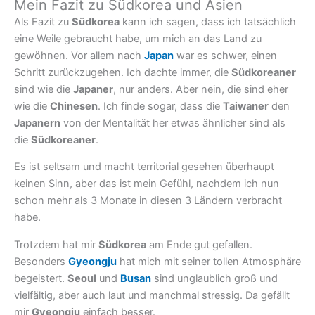
Mein Fazit zu Südkorea und Asien
Als Fazit zu
Südkorea
kann ich sagen, dass ich tatsächlich
eine Weile gebraucht habe, um mich an das Land zu
gewöhnen. Vor allem nach
Japan
war es schwer, einen
Schritt zurückzugehen. Ich dachte immer, die
Südkoreaner
sind wie die
Japaner
, nur anders. Aber nein, die sind eher
wie die
Chinesen
. Ich finde sogar, dass die
Taiwaner
den
Japanern
von der Mentalität her etwas ähnlicher sind als
die
Südkoreaner
.
Es ist seltsam und macht territorial gesehen überhaupt
keinen Sinn, aber das ist mein Gefühl, nachdem ich nun
schon mehr als 3 Monate in diesen 3 Ländern verbracht
habe.
Trotzdem hat mir
Südkorea
am Ende gut gefallen.
Besonders
Gyeongju
hat mich mit seiner tollen Atmosphäre
begeistert.
Seoul
und
Busan
sind unglaublich groß und
vielfältig, aber auch laut und manchmal stressig. Da gefällt
mir
Gyeongju
einfach besser.