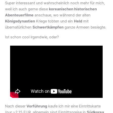
Super interessant und wahrscheinlich noch mehr für mich,
weil ich auch gerne diese
koreanischen historischen
Abenteuerfilme
anschaue, wo während der alten
Königsdynastien
Kriege tobten und ein
Held
mit
übernatürlichen
Schwertkämpfen
ganze Armeen besiegte.
Ist schon cool irgendwie, oder?
Nach dieser
Vorführung
kaufe ich mir eine Eintrittskarte
(nur ~2,15 EUR, allgemein sind Eintrittspreise in
Südkorea