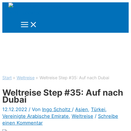
Zum
Inhalt
springen
Start
Weltreise
Weltreise Step #35: Auf nach Dubai
Weltreise Step #35: Auf nach
Dubai
12.12.2022
/ Von
Ingo Scholtz
/
Asien
,
Türkei
,
Vereinigte Arabische Emirate
,
Weltreise
/
Schreibe
einen Kommentar