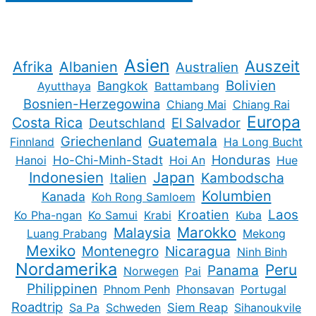
Asien
Auszeit
Afrika
Albanien
Australien
Bolivien
Bangkok
Ayutthaya
Battambang
Bosnien-Herzegowina
Chiang Mai
Chiang Rai
Europa
Costa Rica
Deutschland
El Salvador
Guatemala
Griechenland
Finnland
Ha Long Bucht
Honduras
Hanoi
Ho-Chi-Minh-Stadt
Hoi An
Hue
Indonesien
Japan
Kambodscha
Italien
Kolumbien
Kanada
Koh Rong Samloem
Kroatien
Laos
Ko Pha-ngan
Ko Samui
Krabi
Kuba
Marokko
Malaysia
Luang Prabang
Mekong
Mexiko
Montenegro
Nicaragua
Ninh Binh
Nordamerika
Peru
Panama
Norwegen
Pai
Philippinen
Phnom Penh
Phonsavan
Portugal
Roadtrip
Sa Pa
Schweden
Siem Reap
Sihanoukvile