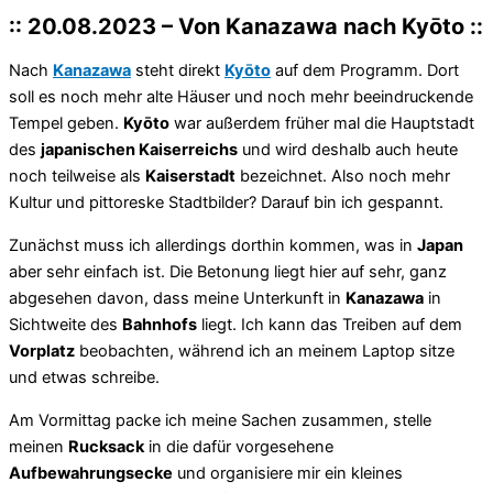
:: 20.08.2023 – Von Kanazawa nach Kyōto ::
Nach
Kanazawa
steht direkt
Kyōto
auf dem Programm. Dort
soll es noch mehr alte Häuser und noch mehr beeindruckende
Tempel geben.
Kyōto
war außerdem früher mal die Hauptstadt
des
japanischen Kaiserreichs
und wird deshalb auch heute
noch teilweise als
Kaiserstadt
bezeichnet. Also noch mehr
Kultur und pittoreske Stadtbilder? Darauf bin ich gespannt.
Zunächst muss ich allerdings dorthin kommen, was in
Japan
aber sehr einfach ist. Die Betonung liegt hier auf sehr, ganz
abgesehen davon, dass meine Unterkunft in
Kanazawa
in
Sichtweite des
Bahnhofs
liegt. Ich kann das Treiben auf dem
Vorplatz
beobachten, während ich an meinem Laptop sitze
und etwas schreibe.
Am Vormittag packe ich meine Sachen zusammen, stelle
meinen
Rucksack
in die dafür vorgesehene
Aufbewahrungsecke
und organisiere mir ein kleines