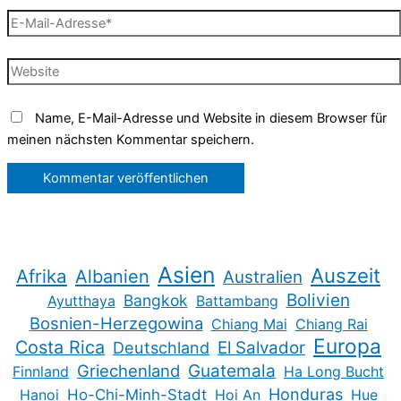
E-
Mail-
Adresse*
Website
Name, E-Mail-Adresse und Website in diesem Browser für
meinen nächsten Kommentar speichern.
Asien
Auszeit
Afrika
Albanien
Australien
Bolivien
Bangkok
Ayutthaya
Battambang
Bosnien-Herzegowina
Chiang Mai
Chiang Rai
Europa
Costa Rica
Deutschland
El Salvador
Guatemala
Griechenland
Finnland
Ha Long Bucht
Honduras
Hanoi
Ho-Chi-Minh-Stadt
Hoi An
Hue