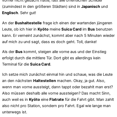
vorher nicht gedacht hätte, fast alle öffentlichen Schilder
(zumindest in den größeren Städten) sind in
Japanisch
und
Englisch
. Sehr gut!
An der
Bushaltestelle
frage ich einen der wartenden jüngeren
Leute, ob ich hier in
Kyōto
meine
Suica Card
im
Bus
benutzen
kann. Er verneint zunächst, kommt aber nach 5 Minuten wieder
auf mich zu und sagt, dass es doch geht. Toll, danke!
Als der
Bus
kommt, steigen alle vorne aus und der Einstieg
erfolgt durch die mittlere Tür. Dort gibt es allerdings kein
Terminal für die
Suica Card
.
Ich setze mich zunächst einmal hin und schaue, was die Leute
an den nächsten
Haltestellen
machen. Okay, ja gut. Also,
wenn man vorne aussteigt, dann tappt oder bezahlt man erst?
Also müssen deshalb alle vorne aussteigen? Das macht Sinn,
auch weil es in
Kyōto
eine
Flatrate
für die Fahrt gibt. Man zahlt
also nicht pro Station, sondern pro Fahrt. Egal wie lange man
unterwegs ist.