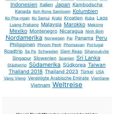
Indonesien
Japan
Kambodscha
Italien
Kolumbien
Kanada
Koh Rong Samloem
Kroatien
Laos
Ko Pha-ngan
Ko Samui
Krabi
Kuba
Marokko
Malaysia
Luang Prabang
Mekong
Mexiko
Montenegro
Nicaragua
Ninh Binh
Nordamerika
Peru
Panama
Norwegen
Pai
Philippinen
Phnom Penh
Phonsavan
Portugal
Roadtrip
Sa Pa
Schweden
Siem Reap
Sihanoukvile
Sri Lanka
Slowenien
Singapur
Spanien
Südamerika
Taiwan
Südkorea
Städtetrip
Thailand 2018
Thailand 2023
Türkei
USA
Vereinigte Arabische Emirate
Vang Vieng
Vientiane
Weltreise
Vietnam