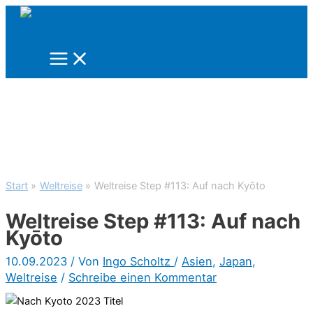
Zum
Inhalt
springen
Start
Weltreise
Weltreise Step #113: Auf nach Kyōto
Weltreise Step #113: Auf nach
Kyōto
10.09.2023
/ Von
Ingo Scholtz
/
Asien
,
Japan
,
Weltreise
/
Schreibe einen Kommentar