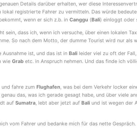
enauen Details darüber erhalten, wer diese Interessenvertr
 lokal registrierte Fahrer zu vermitteln. Das würde bedeute
ekommt, wenn er sich z.b. in
Canggu
(
Bali
) einloggt oder 
ht sein, dass ich, wenn ich versuche, über einen lokalen Tax
me. So nach dem Motto, der dumme Tourist wird nur als w
e Ausnahme ist, und das ist in
Bali
leider viel zu oft der Fall
n wie
Grab
etc. in Anspruch nehmen. Und das finde ich völlig
o und fahre zum
Flughafen
, was bei dem Verkehr locker ei
 genau das, was ich gerade gesagt habe, und über viele a
adt auf
Sumatra
, lebt aber jetzt auf
Bali
und ist wegen der 
ich vom Fahrer und bedanke mich für das nette Gespräch.