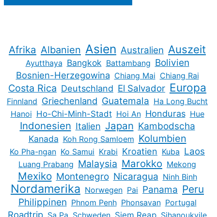
Asien
Auszeit
Afrika
Albanien
Australien
Bolivien
Bangkok
Ayutthaya
Battambang
Bosnien-Herzegowina
Chiang Mai
Chiang Rai
Europa
Costa Rica
Deutschland
El Salvador
Guatemala
Griechenland
Finnland
Ha Long Bucht
Honduras
Hanoi
Ho-Chi-Minh-Stadt
Hoi An
Hue
Indonesien
Japan
Kambodscha
Italien
Kolumbien
Kanada
Koh Rong Samloem
Kroatien
Laos
Ko Pha-ngan
Ko Samui
Krabi
Kuba
Marokko
Malaysia
Luang Prabang
Mekong
Mexiko
Montenegro
Nicaragua
Ninh Binh
Nordamerika
Peru
Panama
Norwegen
Pai
Philippinen
Phnom Penh
Phonsavan
Portugal
Roadtrip
Sa Pa
Schweden
Siem Reap
Sihanoukvile