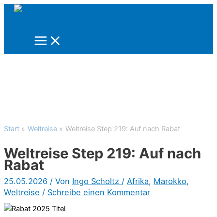
Zum
Inhalt
springen
Start
Weltreise
Weltreise Step 219: Auf nach Rabat
Weltreise Step 219: Auf nach
Rabat
25.05.2026
/ Von
Ingo Scholtz
/
Afrika
,
Marokko
,
Weltreise
/
Schreibe einen Kommentar