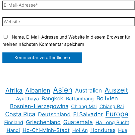
E-
Mail-
Adresse*
Website
Name, E-Mail-Adresse und Website in diesem Browser für
meinen nächsten Kommentar speichern.
Asien
Auszeit
Afrika
Albanien
Australien
Bolivien
Bangkok
Ayutthaya
Battambang
Bosnien-Herzegowina
Chiang Mai
Chiang Rai
Europa
Costa Rica
Deutschland
El Salvador
Guatemala
Griechenland
Finnland
Ha Long Bucht
Honduras
Hanoi
Ho-Chi-Minh-Stadt
Hoi An
Hue