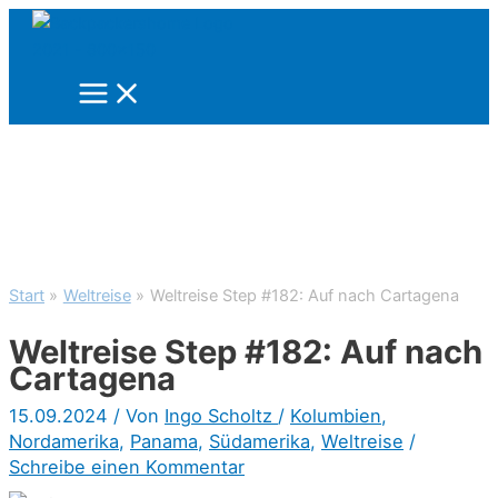
Zum
Inhalt
springen
Start
Weltreise
Weltreise Step #182: Auf nach Cartagena
Weltreise Step #182: Auf nach
Cartagena
15.09.2024
/ Von
Ingo Scholtz
/
Kolumbien
,
Nordamerika
,
Panama
,
Südamerika
,
Weltreise
/
Schreibe einen Kommentar