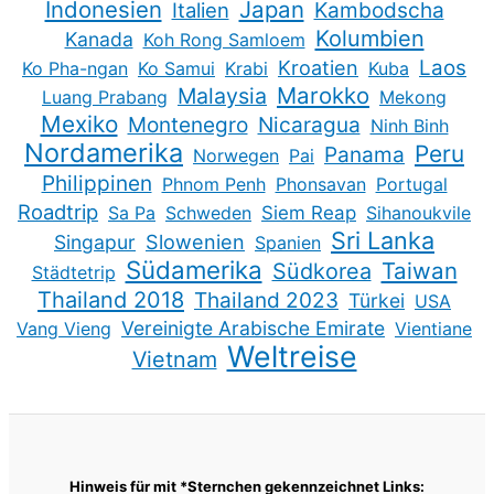
Indonesien
Japan
Kambodscha
Italien
Kolumbien
Kanada
Koh Rong Samloem
Kroatien
Laos
Ko Pha-ngan
Ko Samui
Krabi
Kuba
Marokko
Malaysia
Luang Prabang
Mekong
Mexiko
Montenegro
Nicaragua
Ninh Binh
Nordamerika
Peru
Panama
Norwegen
Pai
Philippinen
Phnom Penh
Phonsavan
Portugal
Roadtrip
Sa Pa
Schweden
Siem Reap
Sihanoukvile
Sri Lanka
Slowenien
Singapur
Spanien
Südamerika
Taiwan
Südkorea
Städtetrip
Thailand 2018
Thailand 2023
Türkei
USA
Vereinigte Arabische Emirate
Vang Vieng
Vientiane
Weltreise
Vietnam
Hinweis für mit *Sternchen gekennzeichnet Links: