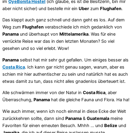
im
OyeBonita Hostel
(ich glaube, es ist die Besitzerin, bin mir
aber nicht sicher) und bestelle mir ein
Uber
zum
Flughafen
.
Das klappt auch ganz schnell und dann geht es los. Auf dem
Weg zum
Flughafen
verabschiede ich mich gedanklich von
Panama
und überhaupt von
Mittelamerika
. Was für eine
verrückte Reise war das in den letzten Monaten? So viel
gesehen und so viel erlebt. Wow!
Panama
selbst hat mir sehr gut gefallen. Um einiges besser als
Costa Rica
. Ich kann gar nicht genau sagen, warum, aber es
schien mir hier authentischer zu sein und natürlich hat es auch
etwas damit zu tun, dass nicht alles gnadenlos überteuert ist.
Alle schwärmen immer von der Natur in
Costa Rica
, aber
Überraschung,
Panama
hat die gleiche Fauna und Flora. Ha ha!
Wie auch immer, wenn ich noch einmal in diese Ecke der Welt
zurückkehren sollte, dann sind
Panama
&
Guatemala
meine
Favoriten für einen erneuten Besuch. Mhhh … und
Belize
und
Jamaika
, die ich auf dieser Reise auslassen musste.