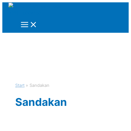
Zum
Inhalt
springen
Start
Sandakan
Sandakan