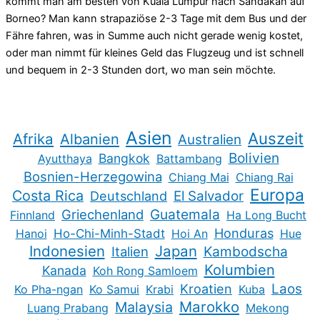
kommt man am besten von Kuala Lumpur nach Sandakan auf
Borneo? Man kann strapaziöse 2-3 Tage mit dem Bus und der
Fähre fahren, was in Summe auch nicht gerade wenig kostet,
oder man nimmt für kleines Geld das Flugzeug und ist schnell
und bequem in 2-3 Stunden dort, wo man sein möchte.
Asien
Auszeit
Afrika
Albanien
Australien
Bolivien
Bangkok
Ayutthaya
Battambang
Bosnien-Herzegowina
Chiang Mai
Chiang Rai
Europa
Costa Rica
Deutschland
El Salvador
Guatemala
Griechenland
Finnland
Ha Long Bucht
Honduras
Hanoi
Ho-Chi-Minh-Stadt
Hoi An
Hue
Indonesien
Japan
Kambodscha
Italien
Kolumbien
Kanada
Koh Rong Samloem
Kroatien
Laos
Ko Pha-ngan
Ko Samui
Krabi
Kuba
Marokko
Malaysia
Luang Prabang
Mekong