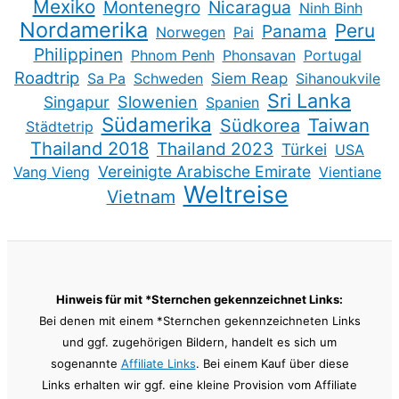
Mexiko
Montenegro
Nicaragua
Ninh Binh
Nordamerika
Peru
Panama
Norwegen
Pai
Philippinen
Phnom Penh
Phonsavan
Portugal
Roadtrip
Sa Pa
Schweden
Siem Reap
Sihanoukvile
Sri Lanka
Slowenien
Singapur
Spanien
Südamerika
Taiwan
Südkorea
Städtetrip
Thailand 2018
Thailand 2023
Türkei
USA
Vereinigte Arabische Emirate
Vang Vieng
Vientiane
Weltreise
Vietnam
Hinweis für mit *Sternchen gekennzeichnet Links:
Bei denen mit einem *Sternchen gekennzeichneten Links
und ggf. zugehörigen Bildern, handelt es sich um
sogenannte
Affiliate Links
. Bei einem Kauf über diese
Links erhalten wir ggf. eine kleine Provision vom Affiliate