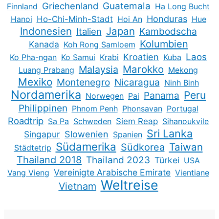
Guatemala
Griechenland
Finnland
Ha Long Bucht
Honduras
Hanoi
Ho-Chi-Minh-Stadt
Hoi An
Hue
Indonesien
Japan
Kambodscha
Italien
Kolumbien
Kanada
Koh Rong Samloem
Kroatien
Laos
Ko Pha-ngan
Ko Samui
Krabi
Kuba
Marokko
Malaysia
Luang Prabang
Mekong
Mexiko
Montenegro
Nicaragua
Ninh Binh
Nordamerika
Peru
Panama
Norwegen
Pai
Philippinen
Phnom Penh
Phonsavan
Portugal
Roadtrip
Sa Pa
Schweden
Siem Reap
Sihanoukvile
Sri Lanka
Slowenien
Singapur
Spanien
Südamerika
Taiwan
Südkorea
Städtetrip
Thailand 2018
Thailand 2023
Türkei
USA
Vereinigte Arabische Emirate
Vang Vieng
Vientiane
Weltreise
Vietnam