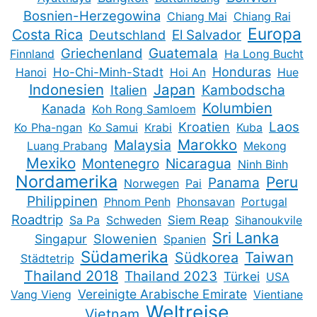
Bosnien-Herzegowina
Chiang Mai
Chiang Rai
Europa
Costa Rica
Deutschland
El Salvador
Guatemala
Griechenland
Finnland
Ha Long Bucht
Honduras
Hanoi
Ho-Chi-Minh-Stadt
Hoi An
Hue
Indonesien
Japan
Kambodscha
Italien
Kolumbien
Kanada
Koh Rong Samloem
Kroatien
Laos
Ko Pha-ngan
Ko Samui
Krabi
Kuba
Marokko
Malaysia
Luang Prabang
Mekong
Mexiko
Montenegro
Nicaragua
Ninh Binh
Nordamerika
Peru
Panama
Norwegen
Pai
Philippinen
Phnom Penh
Phonsavan
Portugal
Roadtrip
Sa Pa
Schweden
Siem Reap
Sihanoukvile
Sri Lanka
Slowenien
Singapur
Spanien
Südamerika
Taiwan
Südkorea
Städtetrip
Thailand 2018
Thailand 2023
Türkei
USA
Vereinigte Arabische Emirate
Vang Vieng
Vientiane
Weltreise
Vietnam