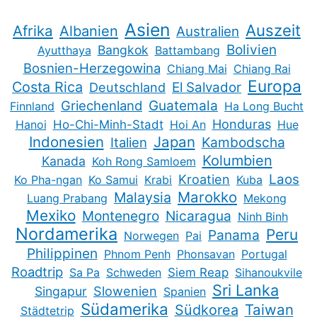
Asien
Auszeit
Afrika
Albanien
Australien
Bolivien
Bangkok
Ayutthaya
Battambang
Bosnien-Herzegowina
Chiang Mai
Chiang Rai
Europa
Costa Rica
Deutschland
El Salvador
Guatemala
Griechenland
Finnland
Ha Long Bucht
Honduras
Hanoi
Ho-Chi-Minh-Stadt
Hoi An
Hue
Indonesien
Japan
Kambodscha
Italien
Kolumbien
Kanada
Koh Rong Samloem
Kroatien
Laos
Ko Pha-ngan
Ko Samui
Krabi
Kuba
Marokko
Malaysia
Luang Prabang
Mekong
Mexiko
Montenegro
Nicaragua
Ninh Binh
Nordamerika
Peru
Panama
Norwegen
Pai
Philippinen
Phnom Penh
Phonsavan
Portugal
Roadtrip
Sa Pa
Schweden
Siem Reap
Sihanoukvile
Sri Lanka
Slowenien
Singapur
Spanien
Südamerika
Taiwan
Südkorea
Städtetrip