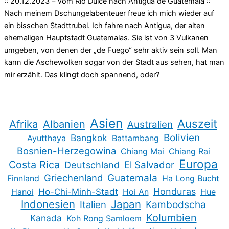
:: 20.12.2023 – Vom Rio Dulce nach Antigua de Guatemala ::
Nach meinem Dschungelabenteuer freue ich mich wieder auf
ein bisschen Stadttrubel. Ich fahre nach Antigua, der alten
ehemaligen Hauptstadt Guatemalas. Sie ist von 3 Vulkanen
umgeben, von denen der „de Fuego“ sehr aktiv sein soll. Man
kann die Aschewolken sogar von der Stadt aus sehen, hat man
mir erzählt. Das klingt doch spannend, oder?
Asien
Auszeit
Afrika
Albanien
Australien
Bolivien
Bangkok
Ayutthaya
Battambang
Bosnien-Herzegowina
Chiang Mai
Chiang Rai
Europa
Costa Rica
Deutschland
El Salvador
Guatemala
Griechenland
Finnland
Ha Long Bucht
Honduras
Hanoi
Ho-Chi-Minh-Stadt
Hoi An
Hue
Indonesien
Japan
Kambodscha
Italien
Kolumbien
Kanada
Koh Rong Samloem