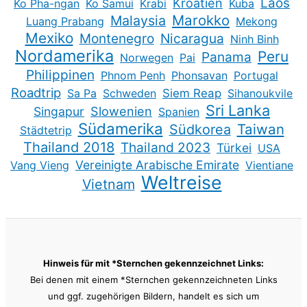
Kroatien
Laos
Ko Pha-ngan
Ko Samui
Krabi
Kuba
Marokko
Malaysia
Luang Prabang
Mekong
Mexiko
Montenegro
Nicaragua
Ninh Binh
Nordamerika
Peru
Panama
Norwegen
Pai
Philippinen
Phnom Penh
Phonsavan
Portugal
Roadtrip
Sa Pa
Schweden
Siem Reap
Sihanoukvile
Sri Lanka
Slowenien
Singapur
Spanien
Südamerika
Taiwan
Südkorea
Städtetrip
Thailand 2018
Thailand 2023
Türkei
USA
Vereinigte Arabische Emirate
Vang Vieng
Vientiane
Weltreise
Vietnam
Hinweis für mit *Sternchen gekennzeichnet Links:
Bei denen mit einem *Sternchen gekennzeichneten Links
und ggf. zugehörigen Bildern, handelt es sich um