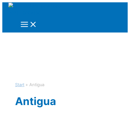
Zum
Inhalt
springen
Start
Antigua
Antigua