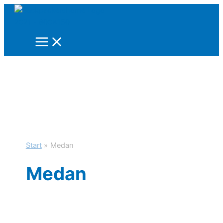
Zum
Inhalt
springen
Start
Medan
Medan