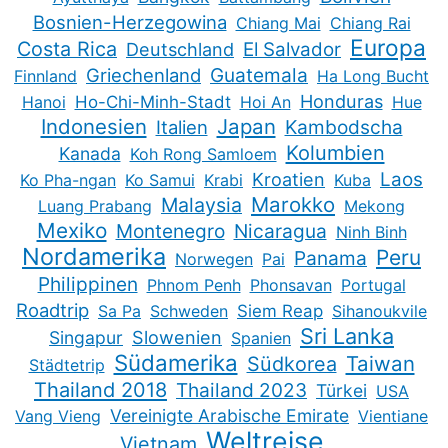
Bosnien-Herzegowina
Chiang Mai
Chiang Rai
Europa
Costa Rica
Deutschland
El Salvador
Guatemala
Griechenland
Finnland
Ha Long Bucht
Honduras
Hanoi
Ho-Chi-Minh-Stadt
Hoi An
Hue
Indonesien
Japan
Kambodscha
Italien
Kolumbien
Kanada
Koh Rong Samloem
Kroatien
Laos
Ko Pha-ngan
Ko Samui
Krabi
Kuba
Marokko
Malaysia
Luang Prabang
Mekong
Mexiko
Montenegro
Nicaragua
Ninh Binh
Nordamerika
Peru
Panama
Norwegen
Pai
Philippinen
Phnom Penh
Phonsavan
Portugal
Roadtrip
Sa Pa
Schweden
Siem Reap
Sihanoukvile
Sri Lanka
Slowenien
Singapur
Spanien
Südamerika
Taiwan
Südkorea
Städtetrip
Thailand 2018
Thailand 2023
Türkei
USA
Vereinigte Arabische Emirate
Vang Vieng
Vientiane
Weltreise
Vietnam