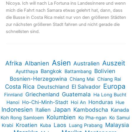
Nicoya. Ich will nach La Fortuna ins Landesinnere und wenn
mich die Fahrt nach Samara etwas gelehrt hat, dann, dass
die Busse in Costa Rica meist nur von den größeren Städten
zur nächsten größeren Stadt fahren und nicht gerade die
schnellsten sind.
Asien
Auszeit
Afrika
Albanien
Australien
Bolivien
Bangkok
Ayutthaya
Battambang
Bosnien-Herzegowina
Chiang Mai
Chiang Rai
Europa
Costa Rica
Deutschland
El Salvador
Guatemala
Griechenland
Finnland
Ha Long Bucht
Honduras
Hanoi
Ho-Chi-Minh-Stadt
Hoi An
Hue
Indonesien
Japan
Kambodscha
Italien
Kanada
Kolumbien
Koh Rong Samloem
Ko Pha-ngan
Ko Samui
Malaysia
Kroatien
Laos
Krabi
Kuba
Luang Prabang