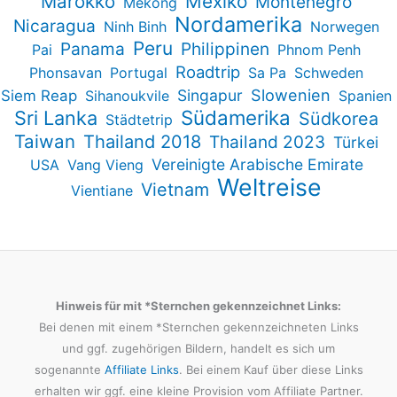
Marokko
Mexiko
Montenegro
Mekong
Nordamerika
Nicaragua
Ninh Binh
Norwegen
Peru
Panama
Philippinen
Pai
Phnom Penh
Roadtrip
Phonsavan
Portugal
Sa Pa
Schweden
Slowenien
Singapur
Siem Reap
Sihanoukvile
Spanien
Südamerika
Sri Lanka
Südkorea
Städtetrip
Taiwan
Thailand 2018
Thailand 2023
Türkei
Vereinigte Arabische Emirate
USA
Vang Vieng
Weltreise
Vietnam
Vientiane
Hinweis für mit *Sternchen gekennzeichnet Links:
Bei denen mit einem *Sternchen gekennzeichneten Links
und ggf. zugehörigen Bildern, handelt es sich um
sogenannte
Affiliate Links
. Bei einem Kauf über diese Links
erhalten wir ggf. eine kleine Provision vom Affiliate Partner.